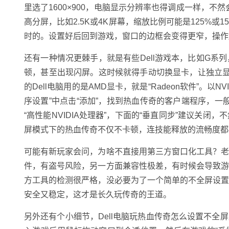
里选了1600×900，电脑显示分辨率也得调成一样，不然
高分屏，比如2.5K或4K屏幕，缩放比例可能是125%或
时的。设置好后回到游戏，窗口的边框会变得更窄，操作
还有一种情况更棘手，就是有些Dell游戏本，比如G
顿，甚至出现闪屏。这时候就得手动切换显卡，让独立显卡来
的Dell电脑用的是AMD显卡，就是“Radeon软件”。以N
序设置”中点击“添加”，找到热血传奇的客户端程序，一般在
“高性能NVIDIA处理器”，下面的“垂直同步”建议关
屏模式下的热血传奇不仅不卡顿，连技能释放的流畅度都
可能有新玩家会问，为啥不直接用第三方窗口化工具？
件，有盗号风险，另一方面兼容性极差，有时候会导致
方工具的检测很严格，没必要为了一个简单的不全屏设
安全又稳定，这才是长久玩传奇的王道。
另外还有个小细节，Dell电脑玩热血传奇怎么设置不