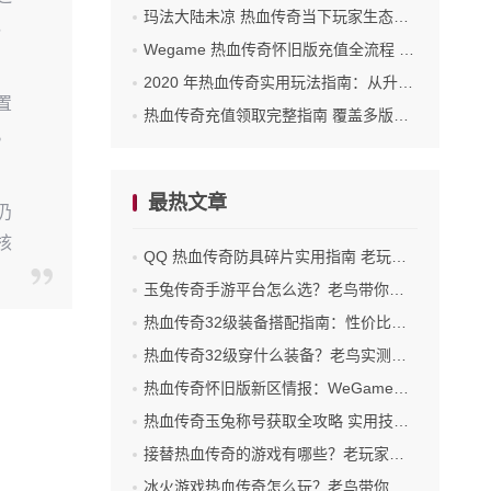
玛法大陆未凉 热血传奇当下玩家生态与玩法指南
，
Wegame 热血传奇怀旧版充值全流程 新手也能轻松上手
2020 年热血传奇实用玩法指南：从升级到打宝的实战思路
置
热血传奇充值领取完整指南 覆盖多版本实操流程
。
最热文章
仍
核
QQ 热血传奇防具碎片实用指南 老玩家带你摸清核心用途
玉兔传奇手游平台怎么选？老鸟带你摸清靠谱渠道
热血传奇32级装备搭配指南：性价比与战力的双重考量
热血传奇32级穿什么装备？老鸟实测性价比之选
热血传奇怀旧版新区情报：WeGame玩家必知的开服信号与备战指南
热血传奇玉兔称号获取全攻略 实用技巧助你轻松解锁
接替热血传奇的游戏有哪些？老玩家实测推荐
冰火游戏热血传奇怎么玩？老鸟带你从新手到沙城的进阶之路