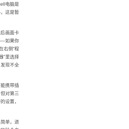
ll电脑是
心，这是暂
置后画面卡
——如果你
后在右侧“程
器”里选择
会发现不全
可能携带插
，但对第三
带的设置，
很简单，进