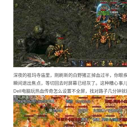
深夜的祖玛寺庙里，刚刷新的白野猪正掉血过半，你眼疾
瞬间退出焦点，等切回去时屏幕已经灰了。这种糟心事儿
Dell电脑玩热血传奇怎么设置不全屏，找对路子几分钟