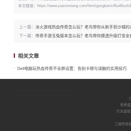
本文链接：
https://www.yuexinniang.com/html/gonglue/x45u48ush
上一篇：
冰火游戏热血传奇怎么玩？老鸟带你从新手到沙城的
下一篇：
传奇手游玉兔版本怎么玩？老鸟带你摸透升级打宝全
相关文章
Dell电脑玩热血传奇不全屏设置：告别卡顿与误触的实用技巧
C
拒绝盗
打击盗版
三国传奇