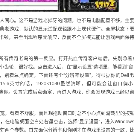
总让人闹心。这不是游戏老掉牙的问题，也不是电脑配置不够，主
为经典老游戏，默认的显示适配逻辑跟不上现代硬件。全屏状态下
繁卡顿，甚至出现程序无响应，反而不全屏模式能让游戏画面保
所有传奇老鸟的第一反应。打开热血传奇客户端后，先别急着
小齿轮，很好找。点击进入后，在“显示设置”选项里，能看到“窗
，别着急点确定，下面还有个“分辨率设置”，得根据你的Dell
好；15.6英寸的话，1920×1080虽然清晰，但可能会让窗口偏
变得迷你。设置完成后点确定，再进入游戏，你会发现游戏已经以
太宽，看着不舒服，而且想拖动窗口时总不小心点到游戏里的按
，在电脑桌面空白处右键点击，选择“显示设置”，进入Window
“缩放”两个参数。首先确保分辨率和你刚才在游戏里设置的一致，