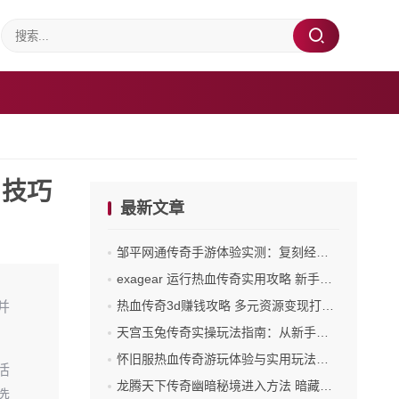
用技巧
最新文章
邹平网通传奇手游体验实测：复刻经典与实战细节全解析
exagear 运行热血传奇实用攻略 新手也能轻松上手
热血传奇3d赚钱攻略 多元资源变现打造玛法财富之路
并
天宫玉兔传奇实操玩法指南：从新手到进阶的实战路径
怀旧服热血传奇游玩体验与实用玩法指南
活
龙腾天下传奇幽暗秘境进入方法 暗藏的诡异门槛与通关前置
选