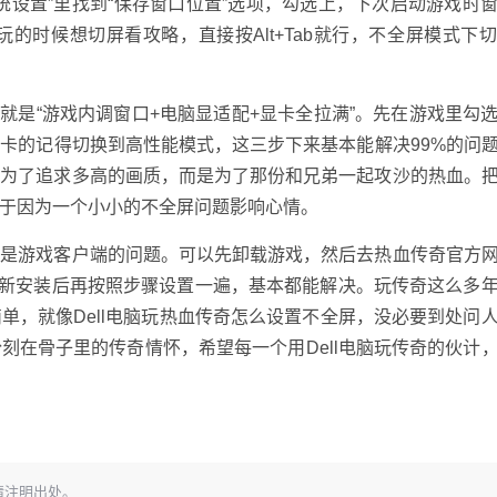
统设置”里找到“保存窗口位置”选项，勾选上，下次启动游戏时
的时候想切屏看攻略，直接按Alt+Tab就行，不全屏模式下
心就是“游戏内调窗口+电脑显适配+显卡全拉满”。先在游戏里勾
卡的记得切换到高性能模式，这三步下来基本能解决99%的问
是为了追求多高的画质，而是为了那份和兄弟一起攻沙的热血。
于因为一个小小的不全屏问题影响心情。
率是游戏客户端的问题。可以先卸载游戏，然后去热血传奇官方
重新安装后再按照步骤设置一遍，基本都能解决。玩传奇这么多
单，就像Dell电脑玩热血传奇怎么设置不全屏，没必要到处问
刻在骨子里的传奇情怀，希望每一个用Dell电脑玩传奇的伙计
请注明出处。