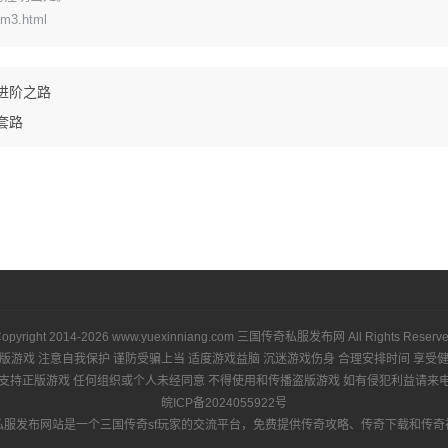
3m3.html
进阶之路
套路
opyright 2014-2026
www.yuexinniang.com
三国传奇私服发布网
All Rights Reserv
版游戏 注意自我保护 谨防受骗上当 适度游戏益脑 沉迷游戏伤身 合理安排时间 享受
支持正版游戏 任何组织或个人未经同意 不得使用和传播盗版游戏 如有侵犯利益请来
皖ICP备2024055922号
私服发布网站是一个三国传奇sf玩家的交流平台，免费提供传奇攻略、传奇下载和传奇