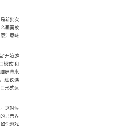
要是新批次
要么画面被
持原汁原味
点“开始游
口模式”和
电脑屏幕来
小，建议选
窗口形式运
钮。这时候
s的显示界
比如你游戏