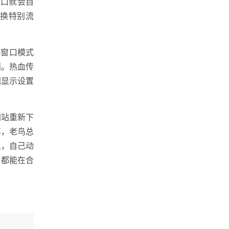
窗口就会自
切换特别流
选窗口模式
题。热血传
把显示设置
网站重新下
年，老鸟总
人，自己动
，都能在合