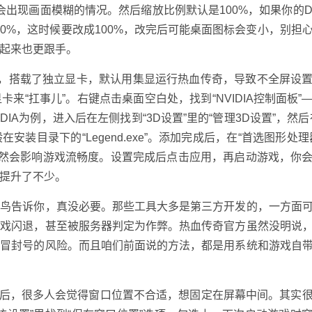
会出现画面模糊的情况。然后缩放比例默认是100%，如果你的De
150%，这时候要改成100%，改完后可能桌面图标会变小，别担
起来也更跟手。
系列，搭载了独立显卡，默认用集显运行热血传奇，导致不全屏设
“扛事儿”。右键点击桌面空白处，找到“NVIDIA控制面板”
VIDIA为例，进入后在左侧找到“3D设置”里的“管理3D设置”，然
安装目录下的“Legend.exe”。添加完成后，在“首选图形处理
闭，不然会影响游戏流畅度。设置完成后点击应用，再启动游戏，你
提升了不少。
老鸟告诉你，真没必要。那些工具大多是第三方开发的，一方面
游戏闪退，甚至被服务器判定为作弊。热血传奇官方虽然没明说
置冒封号的风险。而且咱们前面说的方法，都是用系统和游戏自
全屏后，很多人会觉得窗口位置不合适，想固定在屏幕中间。其实