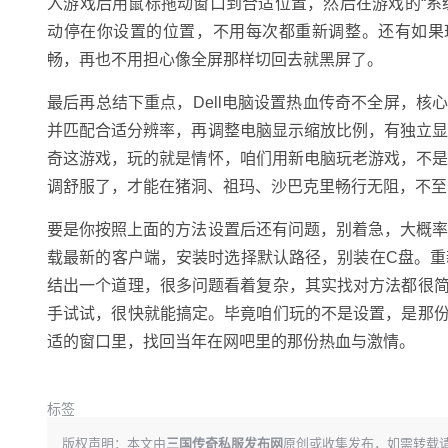
入游戏后用鼠标拖动窗口到合适位置，然后在游戏的“系
动停在你设置的位置，不用每次都重新调整。还有如果玩
畅，再也不用担心像全屏那样切回去就黑屏了。
最后再总结下重点，Dell电脑设置热血传奇不全屏，核
并匹配合适分辨率，再调整电脑显示缩放比例，有独立显
奇这游戏，玩的就是情怀，咱们用新电脑玩老游戏，不
调舒服了，才能在猪洞、祖玛、沙巴克里畅行无阻，不至
要是你按照上面的方法设置后还有问题，别着急，大概
载最新的客户端，安装时选择默认路径，别装在C盘。
结出一个道理，很多问题看着复杂，其实找对方法都很简
手试试，很快就能搞定。毕竟咱们玩的不是设置，是那份
适的窗口里，找回当年在网吧里的那份热血与激情。
标签
版权声明：本文由
三国传奇私服发布网
原创或收集发布，如需转载