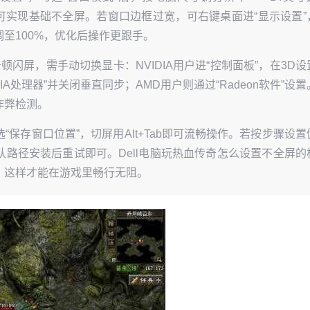
，确定后即可实现基础不全屏。若窗口边框过宽，可右键桌面进“显示设置”
至100%，优化后操作更跟手。
顿闪屏，需手动切换显卡：NVIDIA用户进“控制面板”，在3D设
VIDIA处理器”并关闭垂直同步；AMD用户则通过“Radeon软件”设置
作弊检测。
保存窗口位置”，切屏用Alt+Tab即可流畅操作。若按步骤设置
路径安装后重试即可。Dell电脑玩热血传奇怎么设置不全屏的
，这样才能在游戏里畅行无阻。