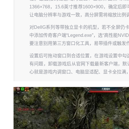
1366×768，15.6英寸推荐1600×900
让电脑分辨率与游戏一致，高分屏需将缩放比例调
对DellG系列等带独立显卡的机型，若不全屏仍卡
中添加传奇客户端“Legend.exe”，选“高性能N
要注意别用第三方窗口化工具，易带插件或触发
设置后可拖动窗口到合适位置，在游戏设置中勾选“
有问题，卸载游戏后从官网下载最新客户端，默认
心就是游戏内调窗口、电脑显适配、显卡全拉满