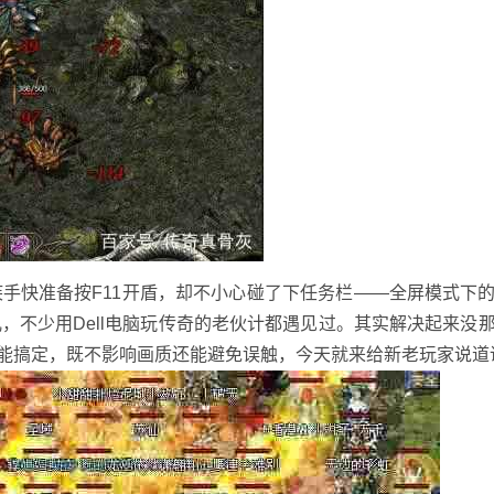
手快准备按F11开盾，却不小心碰了下任务栏——全屏模式下
，不少用Dell电脑玩传奇的老伙计都遇见过。其实解决起来没
就能搞定，既不影响画质还能避免误触，今天就来给新老玩家说道